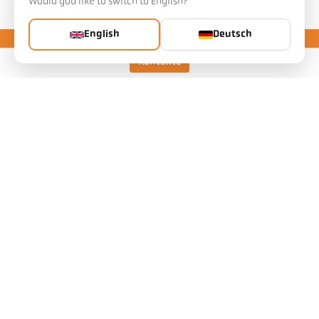
Would you like to switch to English?
English
Deutsch
Kontakte
Keller HCW GmbH
Pyrometer Systems
Carl-Keller-Straße 2-10
49479 Ibbenbüren, Germany
Telefon +49 (0) 5451 850
ps@keller.de
Links
Impressum
Datenschutz