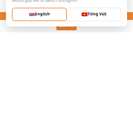
Would you like to switch to English?
English
Tiếng Việt
Liên hệ
Keller HCW GmbH
Pyrometer Systems
Carl-Keller-Straße 2-10
49479 Ibbenbüren, Germany
Telefon +49 (0) 5451 850
ps@keller.de
Liên kết
Legal Notice
Privacy