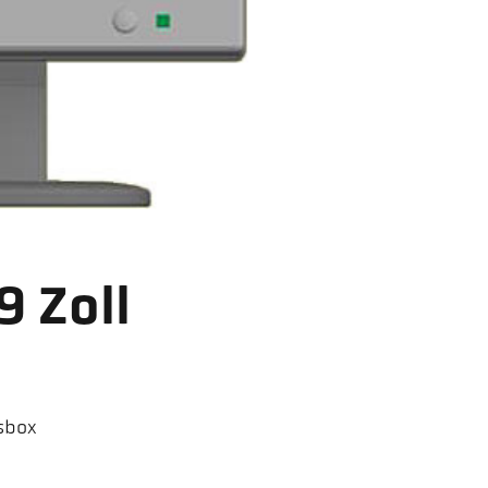
 Zoll
ssbox