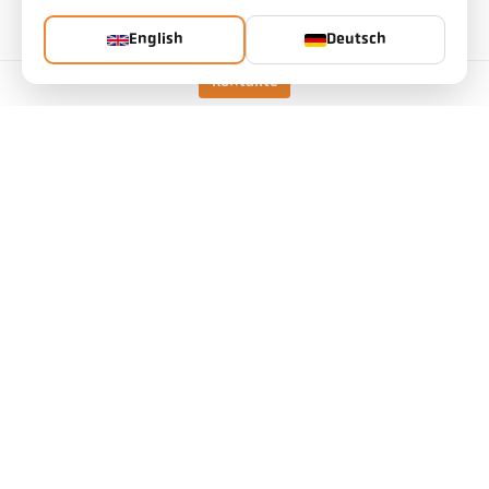
Visiereinrichtung
LED-Pilotlicht
English
Deutsch
Kontakte
Technische Daten
Downloads
Messfeld-Kalkulator
Zubehör
Emissionsgrad-Kalkulator
Applikationsanfrage