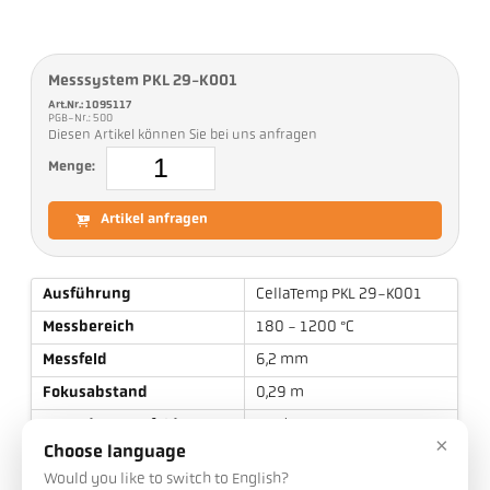
Messsystem PKL 29-K001
Art.Nr.: 1095117
PGB-Nr.: 500
Diesen Artikel können Sie bei uns anfragen
Menge:
Artikel anfragen
Ausführung
CellaTemp PKL 29-K001
Messbereich
180 - 1200 °C
Messfeld
6,2 mm
Fokusabstand
0,29 m
Form des Messfeldes
rund
×
Choose language
Messprinzip
spektral
Would you like to switch to English?