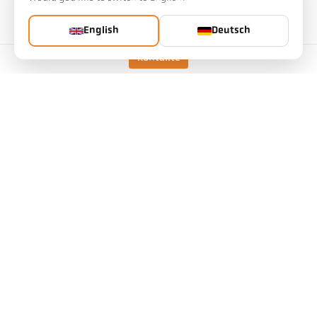
beeinflussen
English
Deutsch
Art.Nr.: 1090230
PGB-Nr.: 500
Kontakte
Diesen Artikel können Sie bei uns anfragen
Menge:
Artikel anfragen
Ausführung
CellaCombustion PT 147 AF
1
Messbereich
700 - 1700 °C
Fokusabstand
0,4 m - ∞
Form des Messfeldes
rund
Distanzverhältnis
80 : 1
Objektiv
PZ 20.01
Messprinzip
quotient