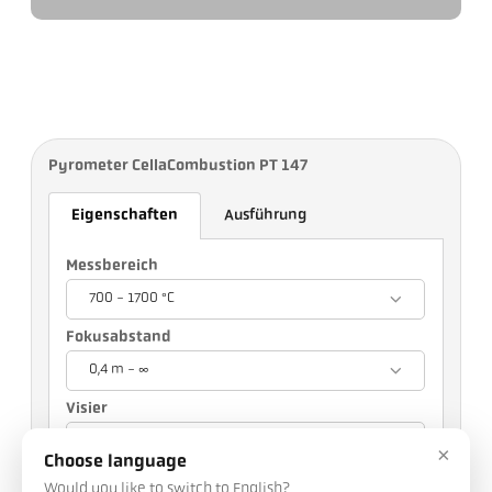
Pyrometer CellaCombustion PT 147
Eigenschaften
Ausführung
Messbereich
700 - 1700 °C
Fokusabstand
0,4 m - ∞
Visier
Durchblick-Visier
×
Choose language
Ihre Auswahl wird andere Einstellungen
Would you like to switch to English?