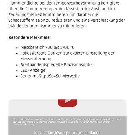
Flammendichte bei der Temperaturbestimmung korrigiert.
Über die Flammentemperatur lässt sich der Ausbrand im
Feuerungsbetrieb kontrollieren, um darüber die
Schadstoffemission zu reduzieren und eine Verschlackung der
Wände der Brennkammer zu minimieren.
Besondere Merkmale:
Messbereich 700 bis 1700 °C
Fokussierbare Optiken zur exakten Einstellung der
Messentfernung
Breitbandentspiegelte Präzisionsoptik
LED-Anzeige
Serienmäßig: USB-Schnittstelle
Dieses Video wird erst von YouTube geladen, wenn Sie auf den Play-Button klicken. Beim Laden werden Daten an
YouTube übermittelt, die außerhalb unseres Einflussbereichs verarbeitet werden. Mehr dazu in unserer
Datenschutzerklärung.
Applikationslösung Feuerungsanlagen