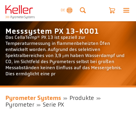
DE
Messsystem PX 13-K001
Das CellaTemp® PX 13 ist speziell zur
Temperaturmessung in flammenbeheizten Öfen
entwickelt worden. Aufgrund des selektiven
Spektralbereiches von 3,9 μm haben Wasserdampf und
CO₂ im Sichtfeld des Pyrometers selbst bei großen
Messabständen keinen Einfluss auf das Messergebnis.
Dies ermöglicht eine pr
Pyrometer Systems
Produkte
Pyrometer
Serie PX