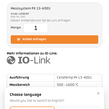
Messsystem PX 13-K001
Art.Nr.: 1090747
PGB-Nr.: 500
Diesen Artikel können Sie bei uns anfragen
Menge:
Artikel anfragen
Mehr Informationen zu IO-Link:
Ausführung
CellaTemp PX 13-K001
Messbereich
500 -1600 °C
×
Fokusabstand
0,6 m - ∞
Choose language
Form des Messfeldes
rund
Would you like to switch to English?
Distanzverhältnis
45 : 1