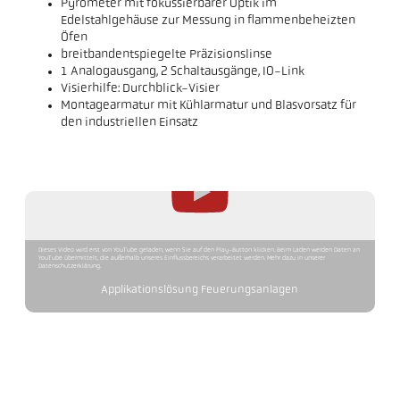
Pyrometer mit fokussierbarer Optik im
Edelstahlgehäuse zur Messung in flammenbeheizten
Öfen
breitbandentspiegelte Präzisionslinse
1 Analogausgang, 2 Schaltausgänge, IO-Link
Visierhilfe: Durchblick-Visier
Montagearmatur mit Kühlarmatur und Blasvorsatz für
den industriellen Einsatz
Dieses Video wird erst von YouTube geladen, wenn Sie auf den Play-Button klicken. Beim Laden werden Daten an
YouTube übermittelt, die außerhalb unseres Einflussbereichs verarbeitet werden. Mehr dazu in unserer
Datenschutzerklärung.
Applikationslösung Feuerungsanlagen