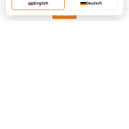
English
Deutsch
Objektiv
PZ 15.03
Kontakte
Messprinzip
spektral
Visiereinrichtung
Durchblick-Visier
Technische Daten
Downloads
Messfeld-Kalkulator
Zubehör
Emissionsgrad-Kalkulator
Applikationsanfrage