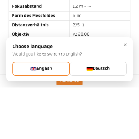
Fokusabstand
1,2 m - ∞
Form des Messfeldes
rund
Distanzverhältnis
275 : 1
Objektiv
PZ 20.06
×
Messprinzip
spektral
Choose language
Visiereinrichtung
Laser-Pilotlicht
Would you like to switch to English?
English
Deutsch
Kontakte
Technische Daten
Downloads
Messfeld-Kalkulator
Zubehör