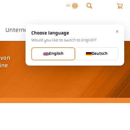
DE
Unternehmen
Kontakte
×
Choose language
Would you like to switch to English?
English
Deutsch
 von
ine