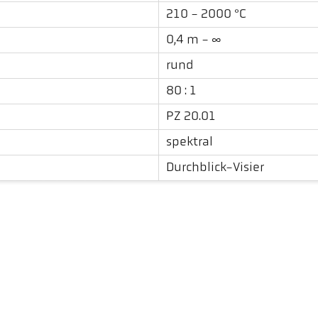
210 - 2000 °C
0,4 m - ∞
rund
80 : 1
PZ 20.01
spektral
Durchblick-Visier
Downloads
Emissionsgrad-Kalkulator