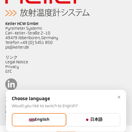
Keller HCW GmbH
Pyrometer Systems
Carl-Keller-Straße 2-10
49479 Ibbenbüren, Germany
Telefon +49 (0) 5451 850
ps@keller.de
リンク
Legal Notice
Privacy
GTC
×
ケラーパイロメータージャパン
Choose language
〒487-0035
Would you like to switch to English?
愛知県春日井市
藤山台1-4-1
担当：山田
English
日本語
Telephone: 090-1754-1909
e-mail: kellerjapan@outlook.jp
連絡先