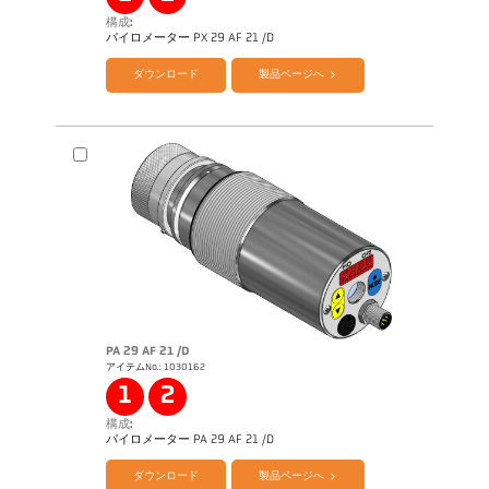
構成:
カタログ CellaTemp PX
Questionnaire PLD Processes
パイロメーター PX 29 AF 21 /D
ダウンロード
製品ページへ
PA 29 AF 21 /D
アイテムNo.: 1030162
アプリケーションレポート Semiconductor
industry
1
2
構成:
カタログ CellaTemp PA
Questionnaire PLD Processes
パイロメーター PA 29 AF 21 /D
ダウンロード
製品ページへ