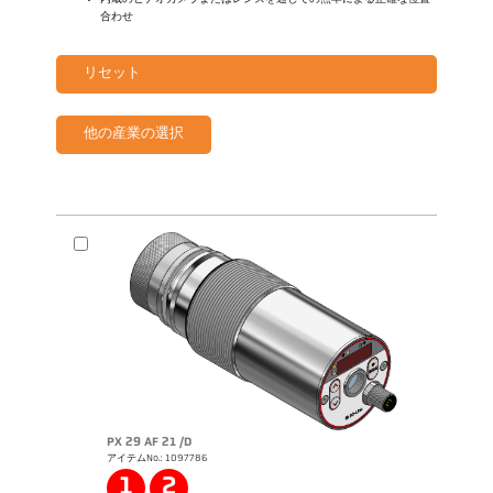
合わせ
リセット
他の産業の選択
PX 29 AF 21 /D
アイテムNo.: 1097786
1
2