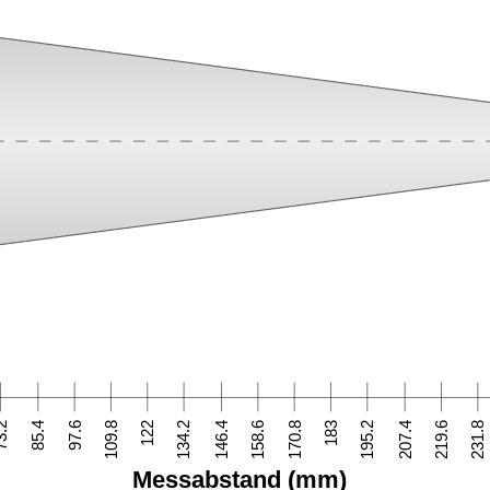
3.2
85.4
97.6
109.8
122
134.2
146.4
158.6
170.8
183
195.2
207.4
219.6
231.8
Messabstand (mm)