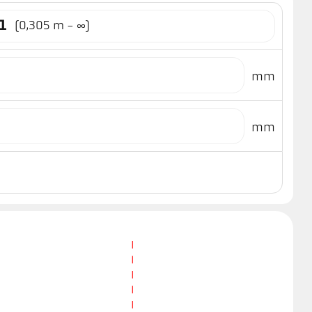
1
(0,305 m - ∞)
mm
mm