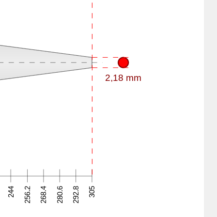
2,18 mm
244
256.2
268.4
280.6
292.8
305