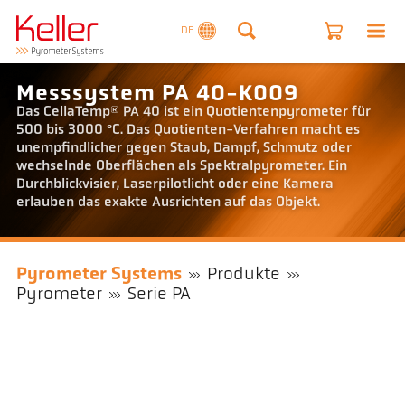
DE
Messsystem PA 40-K009
Das CellaTemp® PA 40 ist ein Quotientenpyrometer für
500 bis 3000 °C. Das Quotienten-Verfahren macht es
unempfindlicher gegen Staub, Dampf, Schmutz oder
wechselnde Oberflächen als Spektralpyrometer. Ein
Durchblickvisier, Laserpilotlicht oder eine Kamera
erlauben das exakte Ausrichten auf das Objekt.
Pyrometer Systems
Produkte
Pyrometer
Serie PA