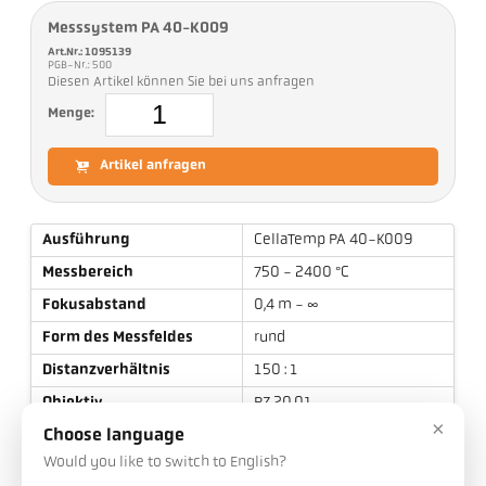
Messsystem PA 40-K009
Art.Nr.: 1095139
PGB-Nr.: 500
Diesen Artikel können Sie bei uns anfragen
Menge:
Artikel anfragen
Ausführung
CellaTemp PA 40-K009
Messbereich
750 - 2400 °C
Fokusabstand
0,4 m - ∞
Form des Messfeldes
rund
Distanzverhältnis
150 : 1
Objektiv
PZ 20.01
×
Messprinzip
quotient
Choose language
Would you like to switch to English?
Visiereinrichtung
Durchblick-Visier