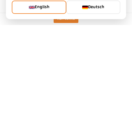
English
Deutsch
Kontakte
Technische Daten
Downloads
Messfeld-Kalkulator
Zubehör
Emissionsgrad-Kalkulator
Applikationsanfrage