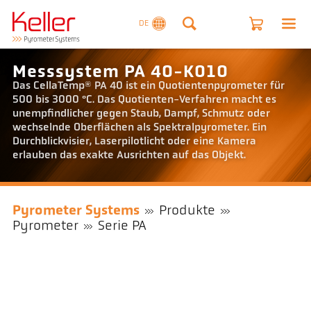
DE
Messsystem PA 40-K010
Das CellaTemp® PA 40 ist ein Quotientenpyrometer für
500 bis 3000 °C. Das Quotienten-Verfahren macht es
unempfindlicher gegen Staub, Dampf, Schmutz oder
wechselnde Oberflächen als Spektralpyrometer. Ein
Durchblickvisier, Laserpilotlicht oder eine Kamera
erlauben das exakte Ausrichten auf das Objekt.
Pyrometer Systems
Produkte
Pyrometer
Serie PA