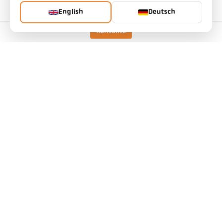
English
Deutsch
Kontakte
Technische Daten
Downloads
Messfeld-Kalkulator
Zubehör
Emissionsgrad-Kalkulator
Applikationsanfrage