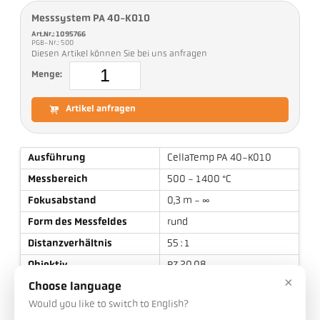
Messsystem PA 40-K010
Art.Nr.: 1095766
PGB-Nr.: 500
Diesen Artikel können Sie bei uns anfragen
Menge:
Artikel anfragen
Ausführung
CellaTemp PA 40-K010
Messbereich
500 - 1400 °C
Fokusabstand
0,3 m - ∞
Form des Messfeldes
rund
Distanzverhältnis
55 : 1
Objektiv
PZ 20.08
×
Messprinzip
quotient
Choose language
Would you like to switch to English?
Visiereinrichtung
Laser-Pilotlicht