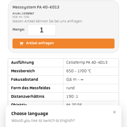
Messsystem PA 40-K013
Art.Nr.: 1098967
PGB-Nr.: 500
Diesen Artikel können Sie bei uns anfragen
Menge:
Artikel anfragen
Ausführung
CellaTemp PA 40-K013
Messbereich
650 - 1700 °C
Fokusabstand
0,6 m - ∞
Form des Messfeldes
rund
Distanzverhältnis
190 : 1
Objektiv
PA 20.06
×
Messprinzip
quotient
Choose language
Would you like to switch to English?
Visiereinrichtung
Durchblick-Visier