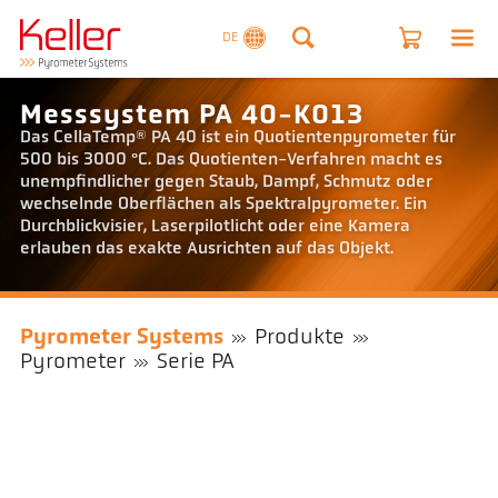
DE
Messsystem PA 40-K013
Das CellaTemp® PA 40 ist ein Quotientenpyrometer für
500 bis 3000 °C. Das Quotienten-Verfahren macht es
unempfindlicher gegen Staub, Dampf, Schmutz oder
wechselnde Oberflächen als Spektralpyrometer. Ein
Durchblickvisier, Laserpilotlicht oder eine Kamera
erlauben das exakte Ausrichten auf das Objekt.
Pyrometer Systems
Produkte
Pyrometer
Serie PA