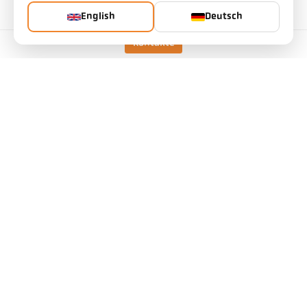
English
Deutsch
Kontakte
Technische Daten
Downloads
Messfeld-Kalkulator
Zubehör
Emissionsgrad-Kalkulator
Applikationsanfrage