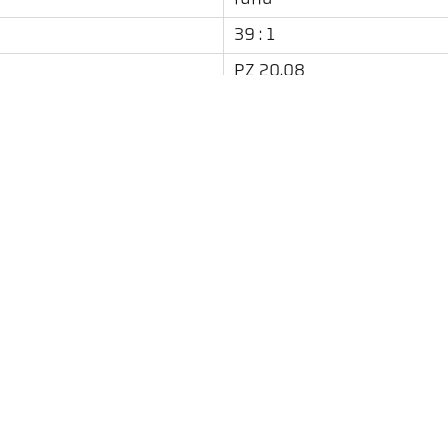
39 : 1
PZ 20.08
quotient
Durchblick-Visier
Downloads
Emissionsgrad-Kalkulator