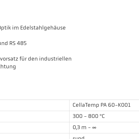
Optik im Edelstahlgehäuse
und RS 485
rsatz für den industriellen
ichtung
CellaTemp PA 60-K001
300 - 800 °C
0,3 m - ∞
rund