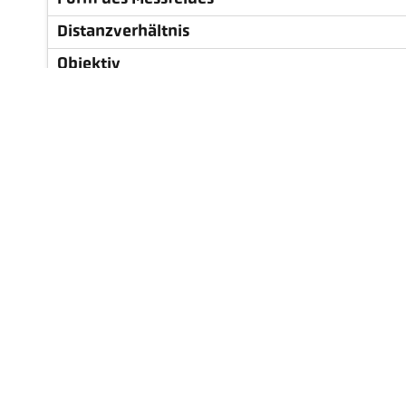
Distanzverhältnis
Objektiv
Messprinzip
Visiereinrichtung
Technische Daten
Zubehör