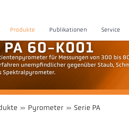
Produkte
Publikationen
Service
 PA 60-K001
otientenpyrometer für Messungen von 300 bis 8
verfahren unempfindlicher gegenüber Staub, Sch
s Spektralpyrometer.
dukte
Pyrometer
Serie PA