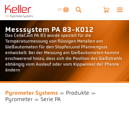
DE
Messsystem PA 83-K012
Das CellaCast PA 83 wurde speziell für die
Temperaturmessung von flüssigen Metallen am
Gießautomaten für den Stopfen,und Pfannenguss
entwickelt. Bei der Messung am Gießautomaten kommt
erschwerend hinzu, dass sich die Position des Gießstrahls
abhängig vom Auslauf oder vom Kippwinkel der Pfanne
ändern
Pyrometer Systems
Produkte
Pyrometer
Serie PA