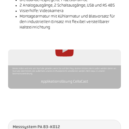
breitbandentspiegelte Präzisionslinse
2 Analogausgänge, 2 Schaltausgänge, USB und RS 485
Visierhilfe: Videokamera
Montagearmatur mit Kühlarmatur und Blasvorsatz für
den industriellen Einsatz mit flexibel verstellbarer
Halteeinrichtung
Dieses Video wird erst von YouTube geladen, wenn Sie auf den Play-Button klicken. Beim Laden werden Daten an
YouTube übermittelt, die außerhalb unseres Einflussbereichs verarbeitet werden. Mehr dazu in unserer
Datenschutzerklärung.
Applikationslösung CellaCast
Messsystem PA 83-K012