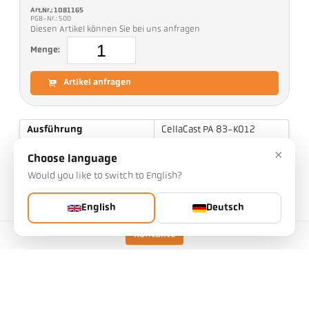
Art.Nr.: 1081165
PGB-Nr.: 500
Diesen Artikel können Sie bei uns anfragen
Menge:
Artikel anfragen
Ausführung
CellaCast PA 83-K012
Messbereich
650 - 1700 °C
×
Choose language
Fokusabstand
0,4 m - ∞
Would you like to switch to English?
Form des Messfeldes
rechteckig
English
Deutsch
Distanzverhältnis
45:1 / 230:1
Objektiv
PZ 20.01
Kontakte
Messprinzip
quotient
Visiereinrichtung
Video-Kamera