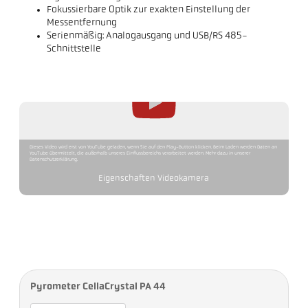
Fokussierbare Optik zur exakten Einstellung der
Messentfernung
Serienmäßig: Analogausgang und USB/RS 485-
Schnittstelle
Dieses Video wird erst von YouTube geladen, wenn Sie auf den Play-Button klicken. Beim Laden werden Daten an
YouTube übermittelt, die außerhalb unseres Einflussbereichs verarbeitet werden. Mehr dazu in unserer
Datenschutzerklärung.
Eigenschaften Videokamera
Pyrometer CellaCrystal PA 44