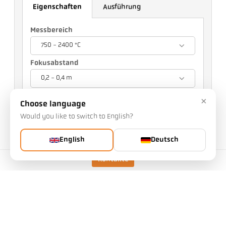
Eigenschaften
Ausführung
Messbereich
750 - 2400 °C
Fokusabstand
0,2 - 0,4 m
Visier
×
Choose language
Durchblick-Visier
Would you like to switch to English?
Ihre Auswahl wird andere Einstellungen
beeinflussen
English
Deutsch
Kontakte
Art.Nr.: 1106156
PGB-Nr.: 500
Diesen Artikel können Sie bei uns anfragen
Menge:
Artikel anfragen