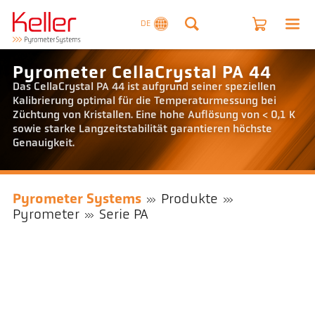
DE
Pyrometer CellaCrystal PA 44
Das CellaCrystal PA 44 ist aufgrund seiner speziellen
Kalibrierung optimal für die Temperaturmessung bei
Züchtung von Kristallen. Eine hohe Auflösung von < 0,1 K
sowie starke Langzeitstabilität garantieren höchste
Genauigkeit.
Pyrometer Systems
Produkte
Pyrometer
Serie PA