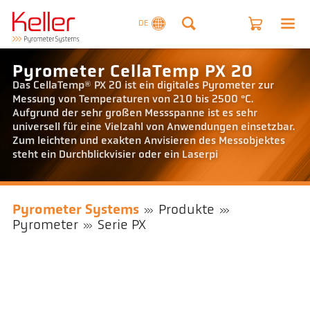
DE
Pyrometer CellaTemp PX 20
Das CellaTemp® PX 20 ist ein digitales Pyrometer zur
Messung von Temperaturen von 210 bis 2500 °C.
Aufgrund der sehr großen Messspanne ist es sehr
universell für eine Vielzahl von Anwendungen einsetzbar.
Zum leichten und exakten Anvisieren des Messobjektes
steht ein Durchblickvisier oder ein Laserpi
Pyrometer Systems
Produkte
Pyrometer
Serie PX