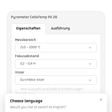
Pyrometer CellaTemp PX 20
Eigenschaften
Ausführung
Messbereich
210 - 2000 °C
Fokusabstand
0,2 - 0,4 m
Visier
Durchblick-Visier
Ihre Auswahl wird andere Einstellungen
beeinflussen
×
Choose language
Art.Nr.: 1097766
Would you like to switch to English?
PGB-Nr.: 500