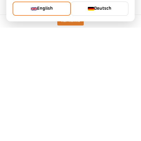
Diesen Artikel können Sie bei uns anfragen
English
Deutsch
Menge:
Kontakte
Artikel anfragen
Mehr Informationen zu IO-Link:
Ausführung
CellaTemp PX 20 AF 1
/D
Form des Messfeldes
rund
Messprinzip
spektral
Visiereinrichtung
Durchblick-Visier
Technische Daten