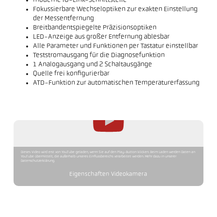
moderne IO-Link-Schnittstelle
Fokussierbare Wechseloptiken zur exakten Einstellung
der Messentfernung
Breitbandentspiegelte Präzisionsoptiken
LED-Anzeige aus großer Entfernung ablesbar
Alle Parameter und Funktionen per Tastatur einstellbar
Teststromausgang für die Diagnosefunktion
1 Analogausgang und 2 Schaltausgänge
Quelle frei konfigurierbar
ATD-Funktion zur automatischen Temperaturerfassung
Dieses Video wird erst von YouTube geladen, wenn Sie auf den Play-Button klicken. Beim Laden werden Daten an
YouTube übermittelt, die außerhalb unseres Einflussbereichs verarbeitet werden. Mehr dazu in unserer
Datenschutzerklärung.
Eigenschaften Videokamera