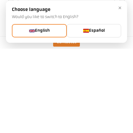
×
Su selección afectará a otros ajustes
Choose language
Would you like to switch to English?
n.o de artículo: 1097766
n.o PGB: 500
Puede solicitarnos este artículo
English
Español
Cantidad:
Contactos
Solicitar artículo
Más información sobre IO-Link:
Versión
CellaTemp PX 20 AF 1
/D
Forma del campo de
redondo
visión
Principio de medición
espectral
Dispositivo de mira
Visor a través de la lente