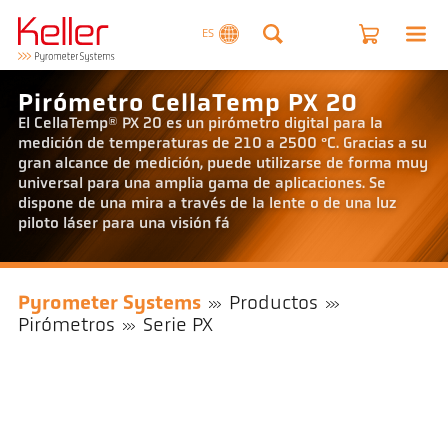
ES
Pirómetro CellaTemp PX 20
El CellaTemp® PX 20 es un pirómetro digital para la
medición de temperaturas de 210 a 2500 °C. Gracias a su
gran alcance de medición, puede utilizarse de forma muy
universal para una amplia gama de aplicaciones. Se
dispone de una mira a través de la lente o de una luz
piloto láser para una visión fá
Pyrometer Systems
Productos
Pirómetros
Serie PX