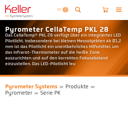
DE
Pyrometer CellaTemp PKL 28
Das CellaTemp® PKL 28 verfügt über ein integriertes LED
Pilotlicht. Insbesondere bei kleinen Messobjekten ab Ø1,2
mm ist das Pilotlicht ein unentbehrliches Hilfsmittel, um
das Infrarot-Thermometer auf die heiße Zone
auszurichten und auf den korrekten Fokusabstand
einzustellen. Das LED-Pilotlicht leu
Pyrometer Systems
Produkte
Pyrometer
Serie PK