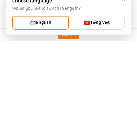
Choose language
Lựa chọn của bạn sẽ ảnh hưởng đến các cài đặt
khác
Would you like to switch to English?
English
Tiếng Việt
Mã sản phẩm: 1125184
PG No.: 500
Bạn có thể yêu cầu bài viết này từ chúng tôi
Liên hệ
Số lượng:
Yêu cầu bài viết
Phiên bản
CellaTemp PKL 28 BF 1
kính thước của đối tượng
1,4 mm
Khoảng cách tiêu cự
0,21 m
Hình dạng của khu vực đo
hình tròn
Nguyên tắc đo
một màu
Tùy chọn thiết bị ngắm
Đèn LED dẫn hướng