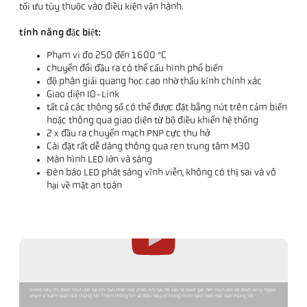
tối ưu tùy thuộc vào điều kiện vận hành.
tính năng đặc biệt:
Phạm vi đo 250 đến 1600 °C
chuyển đổi đầu ra có thể cấu hình phổ biến
độ phân giải quang học cao nhờ thấu kính chính xác
Giao diện IO-Link
tất cả các thông số có thể được đặt bằng nút trên cảm biến
hoặc thông qua giao diện từ bộ điều khiển hệ thống
2 x đầu ra chuyển mạch PNP cực thu hở
Cài đặt rất dễ dàng thông qua ren trung tâm M30
Màn hình LED lớn và sáng
Đèn báo LED phát sáng vĩnh viễn, không có thị sai và vô
hại về mặt an toàn
Video này chỉ được YouTube tải khi bạn nhấn nút phát. Khi tải, dữ liệu sẽ được gửi đến YouTube và được xử lý ngoài
phạm vi kiểm soát của chúng tôi. Thêm thông tin về điều này có trong chính sách bảo mật của chúng tôi.