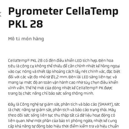
Pyrometer CellaTemp
PKL 28
Mô tả món hàng
CellaTemp® PKL 28 có đèn điều khiển LED tích hợp. Đèn hoa
tiêu là công cụ không thể thiếu để căn chỉnh nhiệt kế hồng ngoại
vào cục nóng và thiết lập khoảng cách lấy nét chính xác, đặc biệt
đối với các vật đo nhỏ từ Ø1,2 mm. Đèn lái LED sáng liên tục và
mang lại mức độ an toàn vận hành cao nhờ tùy chọn điều khiển
vĩnh viễn. Thế hệ mới của dòng nhiệt kế CellaTemp® PK được
trang bị chức năng chỉ báo sức sống thông minh.
Đây là Công nghệ tự giám sát, phân tích và báo cáo (SMART), tức
là chức năng tự giám sát, phân tích và báo cáo trạng thái. Máy
theo dõi sức sống liên tục thu thập tất cả dữ liệu hoạt động có
liên quan. Như một phần của bảo trì phòng ngừa, nhiệt kế cung
cấp khả năng tự động báo hiệu thời điểm kiểm tra và hiệu chuẩn