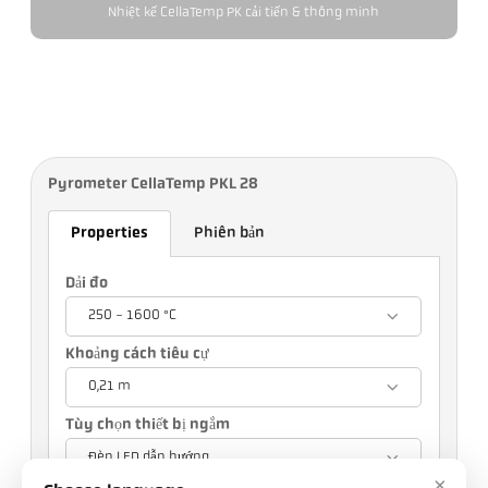
Nhiệt kế CellaTemp PK cải tiến & thông minh
Pyrometer CellaTemp PKL 28
Properties
Phiên bản
Dải đo
250 - 1600 °C
Khoảng cách tiêu cự
0,21 m
Tùy chọn thiết bị ngắm
Đèn LED dẫn hướng
×