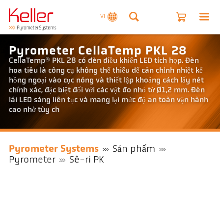
VI
Pyrometer CellaTemp PKL 28
CellaTemp® PKL 28 có đèn điều khiển LED tích hợp. Đèn
hoa tiêu là công cụ không thể thiếu để căn chỉnh nhiệt kế
hồng ngoại vào cục nóng và thiết lập khoảng cách lấy nét
chính xác, đặc biệt đối với các vật đo nhỏ từ Ø1,2 mm. Đèn
lái LED sáng liên tục và mang lại mức độ an toàn vận hành
cao nhờ tùy ch
Pyrometer Systems
Sản phẩm
Pyrometer
Sê-ri PK