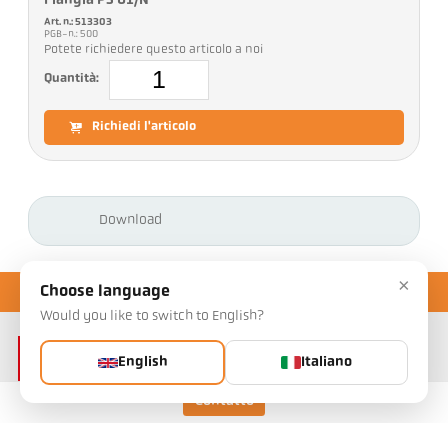
Flangia PS 01/N
Art. n.: 513303
PGB-n.: 500
Potete richiedere questo articolo a noi
Quantità:
Richiedi l'articolo
Download
×
Choose language
Would you like to switch to English?
English
Italiano
Contatto