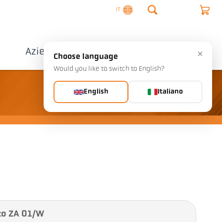
IT
o
Azienda
Contatto
×
Choose language
Would you like to switch to English?
English
Italiano
rto ZA 01/W