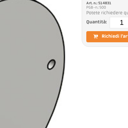
Art. n.: 514831
PGB-n.: 500
Potete richiedere qu
Quantità:
Richiedi l'a