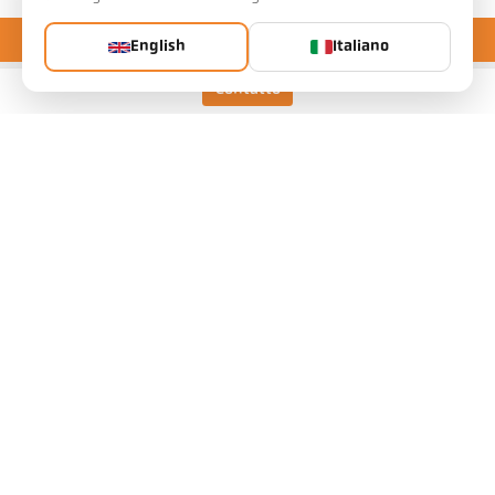
English
Italiano
Contatto
Keller HCW GmbH
Pyrometer Systems
Carl-Keller-Straße 2-10
49479 Ibbenbüren, Alemania
Telefon +49 (0) 5451 850
ps@keller.de
Links
Avviso legale
Informativa sulla privacy
Termini e condizioni