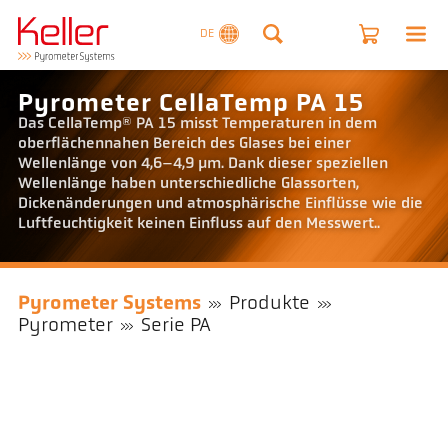
DE
Pyrometer CellaTemp PA 15
Das CellaTemp® PA 15 misst Temperaturen in dem
oberflächennahen Bereich des Glases bei einer
Wellenlänge von 4,6–4,9 µm. Dank dieser speziellen
Wellenlänge haben unterschiedliche Glassorten,
Dickenänderungen und atmosphärische Einflüsse wie die
Luftfeuchtigkeit keinen Einfluss auf den Messwert..
Pyrometer Systems
Produkte
Pyrometer
Serie PA