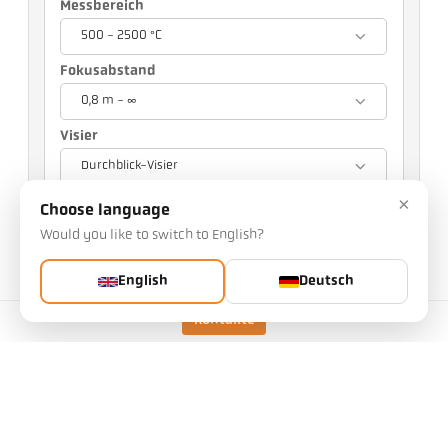
Messbereich
500 - 2500 °C
Fokusabstand
0,8 m - ∞
Visier
Durchblick-Visier
×
Ihre Auswahl wird andere Einstellungen
Choose language
beeinflussen
Would you like to switch to English?
Art.Nr.: 1030120
English
Deutsch
PGB-Nr.: 500
Diesen Artikel können Sie bei uns anfragen
Kontakte
Menge:
Artikel anfragen
Ausführung
CellaTemp PA 15 AF 1
/D