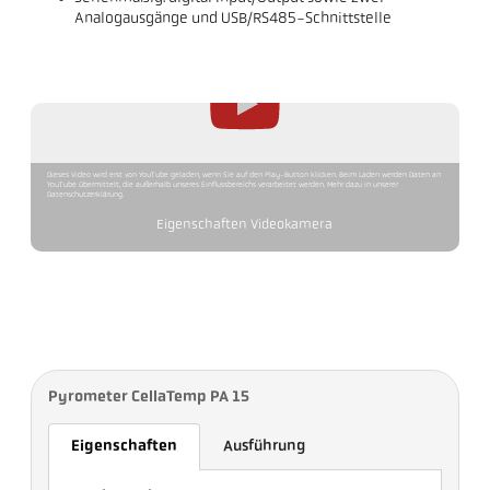
Analogausgänge und USB/RS485-Schnittstelle
Dieses Video wird erst von YouTube geladen, wenn Sie auf den Play-Button klicken. Beim Laden werden Daten an
YouTube übermittelt, die außerhalb unseres Einflussbereichs verarbeitet werden. Mehr dazu in unserer
Datenschutzerklärung.
Eigenschaften Videokamera
Pyrometer CellaTemp PA 15
Eigenschaften
Ausführung