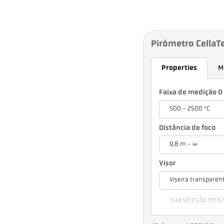
Pirómetro CellaT
Properties
M
Faixa de medição 0 
500 - 2500 °C
Distância de foco
0,8 m - ∞
Visor
Viseira transparen
Sua seleção terá