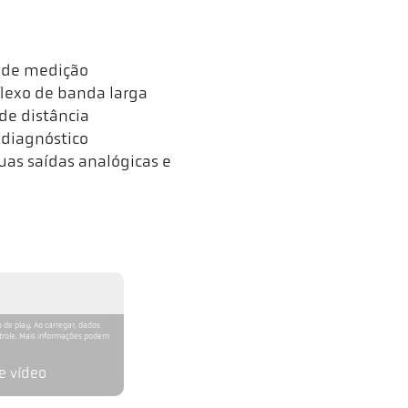
a de medição
flexo de banda larga
de distância
 diagnóstico
uas saídas analógicas e
 de play. Ao carregar, dados
ntrole. Mais informações podem
e vídeo