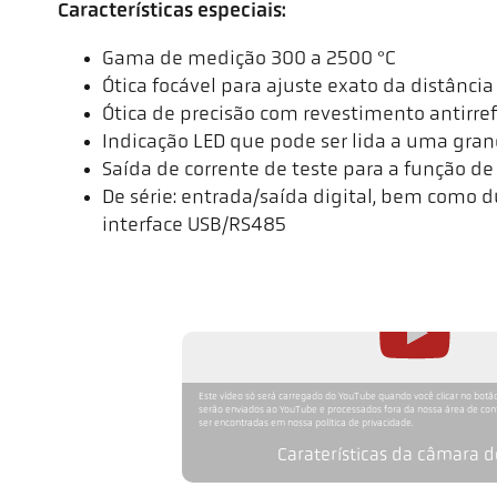
Características especiais:
Gama de medição 300 a 2500 °C
Ótica focável para ajuste exato da distânci
Ótica de precisão com revestimento antirre
Indicação LED que pode ser lida a uma gran
Saída de corrente de teste para a função de
De série: entrada/saída digital, bem como d
interface USB/RS485
Este vídeo só será carregado do YouTube quando você clicar no botão
serão enviados ao YouTube e processados fora da nossa área de co
ser encontradas em nossa política de privacidade.
Caraterísticas da câmara d