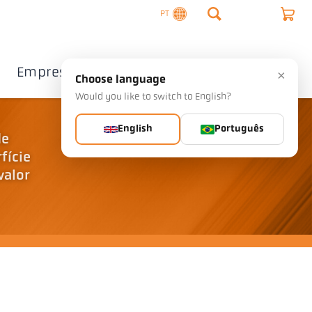
PT
Empresa
Contacto
×
Choose language
Would you like to switch to English?
English
Português
de
fície
valor