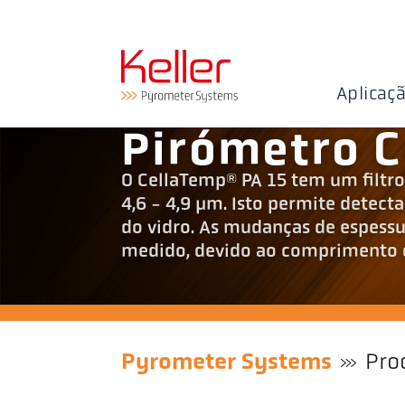
Aplicaç
Pirómetro C
O CellaTemp® PA 15 tem um filtro
4,6 - 4,9 µm. Isto permite detect
do vidro. As mudanças de espessur
medido, devido ao comprimento 
Pyrometer Systems
Pro