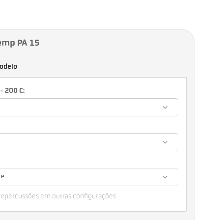
emp PA 15
odelo
- 200 C:
te
 repercussões em outras configurações