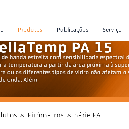
ão
Produtos
Publicações
Serviço
ellaTemp PA 15
 de banda estreita com sensibilidade espectral 
ar a temperatura a partir da área próxima à super
a ou os diferentes tipos de vidro não afetam o 
de onda. Além
dutos
Pirómetros
Série PA