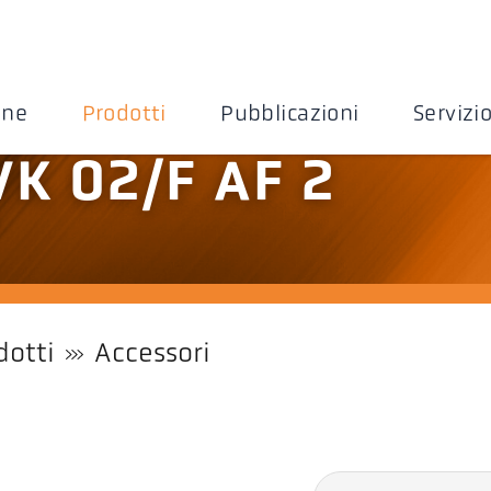
one
Prodotti
Pubblicazioni
Servizi
VK 02/F AF 2
dotti
Accessori