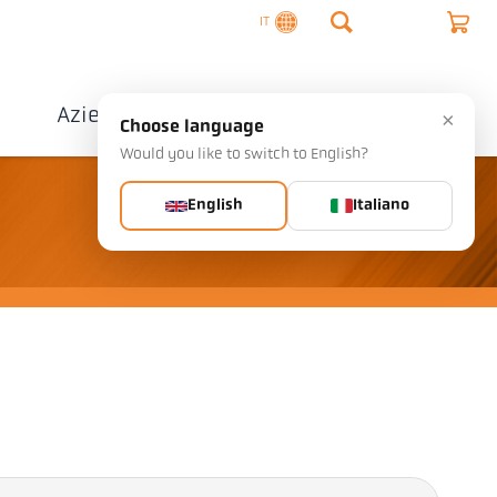
IT
o
Azienda
Contatto
×
Choose language
Would you like to switch to English?
English
Italiano