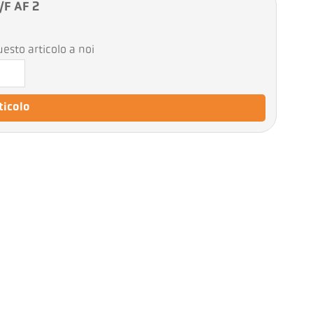
/F AF 2
esto articolo a noi
rticolo