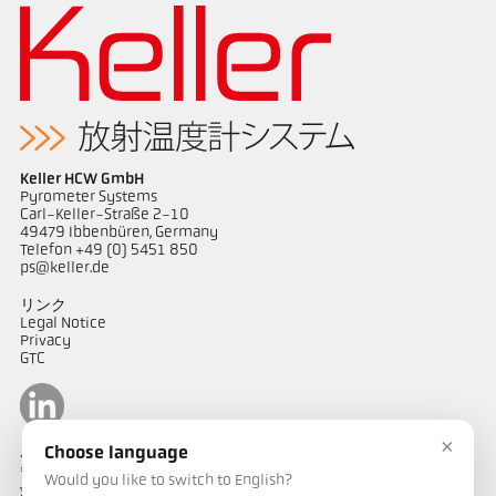
Keller HCW GmbH
Pyrometer Systems
Carl-Keller-Straße 2-10
49479 Ibbenbüren, Germany
Telefon +49 (0) 5451 850
ps@keller.de
リンク
Legal Notice
Privacy
GTC
×
Choose language
ケラーパイロメータージャパン
〒487-0035
Would you like to switch to English?
愛知県春日井市