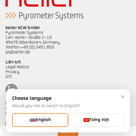
Keller HCW GmbH
Pyrometer Systems
Carl-Keller-Straße 2-10
49479 Ibbenbüren, Germany
Telefon +49 (0) 5451 850
ps@keller.de
Liên kết
Legal Notice
Privacy
GTC
×
Choose language
Liên hệ
Would you like to switch to English?
Bạn có câu hỏi về các giải pháp đo nhiệt độ của chúng tôi? Đội ngũ
của chúng tôi sẵn sàng hỗ trợ bạn.
English
Tiếng Việt
Liên hệ ngay
Liên hệ