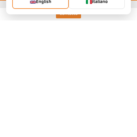
English
Italiano
Contatto
Keller HCW GmbH
Pyrometer Systems
Carl-Keller-Straße 2-10
49479 Ibbenbüren, Alemania
Telefon +49 (0) 5451 850
ps@keller.de
Links
Avviso legale
Informativa sulla privacy
Termini e condizioni