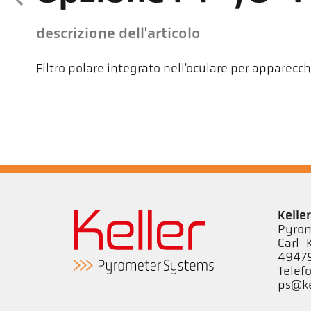
descrizione dell'articolo
Filtro polare integrato nell’oculare per apparecc
Kell
Pyrom
Carl-
49479
Telef
ps@ke