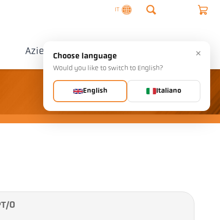
IT
o
Azienda
Contatto
×
Choose language
Would you like to switch to English?
English
Italiano
PT/O