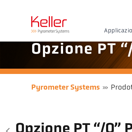
Applicazi
Opzione PT “
Pyrometer Systems
Prodot
Opzione PT “/O” 