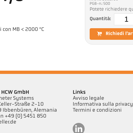
PGB-n.: 500
Potete richiedere qu
Quantità:
hi con MB < 2000 °C
Richiedi l'a
er HCW GmbH
Links
eter Systems
Avviso legale
Keller-Straße 2-10
Informativa sulla privac
 Ibbenbüren, Alemania
Termini e condizioni
on +49 (0) 5451 850
ller.de