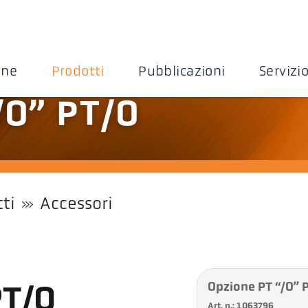
one
Prodotti
Pubblicazioni
Servizi
/O” PT/O
ti
Accessori
Opzione PT “/O” 
PT/O
Art. n.: 1063796