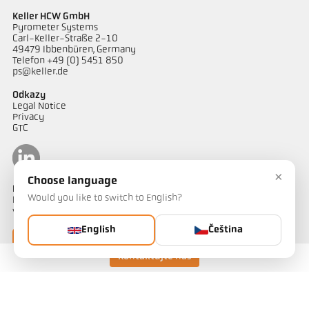
Keller HCW GmbH
Pyrometer Systems
Carl-Keller-Straße 2-10
49479 Ibbenbüren, Germany
Telefon +49 (0) 5451 850
ps@keller.de
Odkazy
Legal Notice
Privacy
GTC
×
Choose language
Kontakt
Would you like to switch to English?
Máte dotazy ohledně našich řešení pro měření teploty? Náš tým
vám bude rád nápomocen.
English
Čeština
Kontaktujte nás
Kontaktujte nás