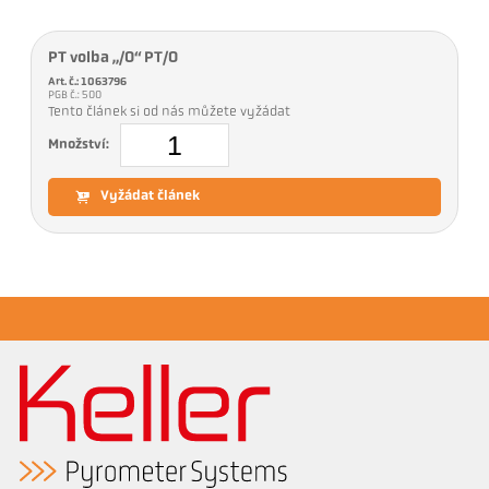
PT volba „/O“ PT/O
Art. č.: 1063796
PGB č.: 500
Tento článek si od nás můžete vyžádat
Množství:
Vyžádat článek