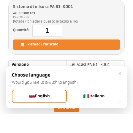
Sistema di misura PA 81-K001
Art. n.: 1081163
PGB-n.: 500
Potete richiedere questo articolo a noi
Quantità:
Richiedi l'articolo
Versione
CellaCast PA 81-K001
×
Campo di misura
800 - 2400 °C
Choose language
Distanza di messa a fuoco
0,2 m - ∞
Would you like to switch to English?
Forma dell'area di misura
Rotondo
English
Italiano
Rapporto di distanza
190 : 1
Contatto
Principio di misura
Bicromatico
Dispositivo di
Luce pilota laser
avvistamento