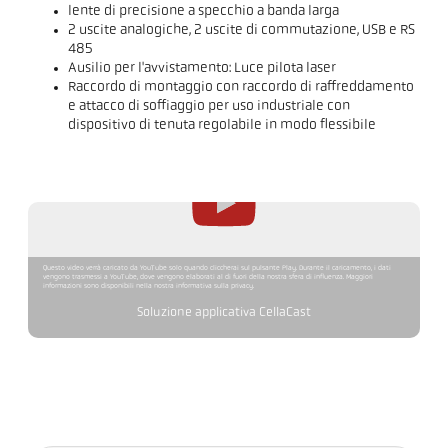
lente di precisione a specchio a banda larga
2 uscite analogiche, 2 uscite di commutazione, USB e RS
485
Ausilio per l'avvistamento: Luce pilota laser
Raccordo di montaggio con raccordo di raffreddamento
e attacco di soffiaggio per uso industriale con
dispositivo di tenuta regolabile in modo flessibile
Questo video verrà caricato da YouTube solo quando cliccherai sul pulsante Play. Durante il caricamento, i dati
vengono trasmessi a YouTube, dove vengono elaborati al di fuori della nostra sfera di influenza. Maggiori
informazioni sono disponibili nella nostra informativa sulla privacy.
Soluzione applicativa CellaCast