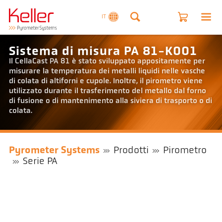
IT
Sistema di misura PA 81-K001
Il CellaCast PA 81 è stato sviluppato appositamente per
misurare la temperatura dei metalli liquidi nelle vasche
di colata di altiforni e cupole. Inoltre, il pirometro viene
utilizzato durante il trasferimento del metallo dal forno
di fusione o di mantenimento alla siviera di trasporto o di
colata.
Pyrometer Systems
Prodotti
Pirometro
Serie PA