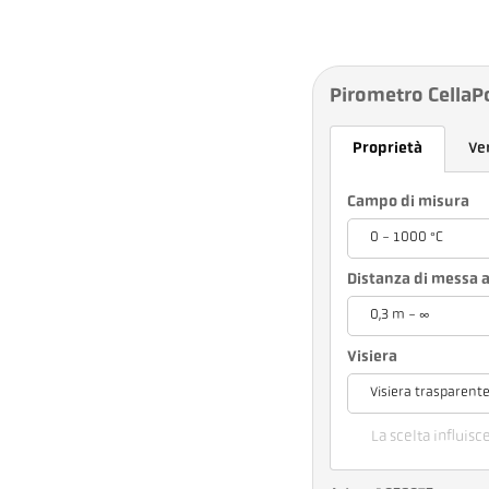
Pirometro CellaP
Proprietà
Ve
Campo di misura
0 - 1000 °C
Distanza di messa a
0,3 m - ∞
Visiera
Visiera trasparent
La scelta influisc