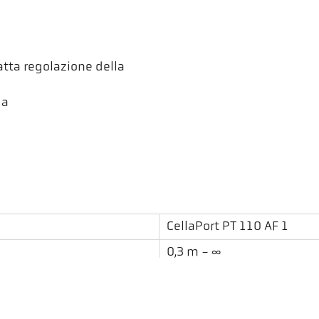
satta regolazione della
ga
CellaPort PT 110 AF 1
0,3 m - ∞
Rotondo
50 : 1