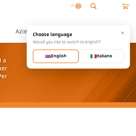
IT
o
Azienda
Contatto
×
Choose language
Would you like to switch to English?
English
Italiano
0 a
per
Per