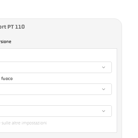
ort PT 110
rsione
 fuoco
e
e sulle altre impostazioni