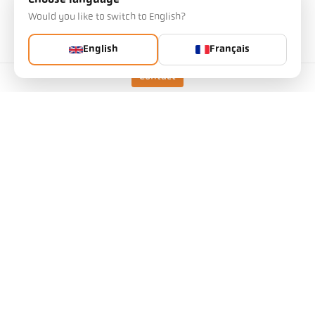
Choose language
Article demandé
Would you like to switch to English?
English
Français
Version
CellaPort PT 110 AF 1
Contact
Distance focale
0,3 m - ∞
Forme de la cible
rond
Rapport optique
50 : 1
Objectif
PZ 10.01
Principe de mesure
monochromatique
Option de visée
Visée optique
Données techniques
Téléchargements