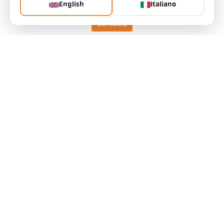
English
Italiano
Dati tecnici
Contatto
Download
Calcolatore del campo di misura
Accessori
Calcolatore di emissività
Richiesta di iscrizione