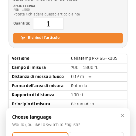
Art. n.: 1113941
PGB-n.: 500
Potete richiedere questo articolo a noi
Quantità:
Richiedi l'articolo
Versione
CellaTemp PKF 66-K005
Campo di misura
700 - 1800 °C
Distanza di messa a fuoco
0,12 m - ∞
Forma dell'area di misura
Rotondo
Rapporto di distanza
100 : 1
Principio di misura
Bicromatico
Dispositivo di
×
Luce pilota laser
Choose language
avvistamento
Would you like to switch to English?