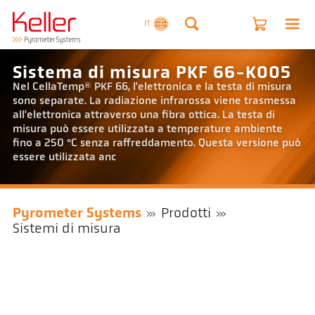
IT
Sistema di misura PKF 66-K005
Nel CellaTemp® PKF 66, l'elettronica e la testa di misura
sono separate. La radiazione infrarossa viene trasmessa
all'elettronica attraverso una fibra ottica. La testa di
misura può essere utilizzata a temperature ambiente
fino a 250 °C senza raffreddamento. Questa versione può
essere utilizzata anc
Pyrometer Systems
Prodotti
Sistemi di misura