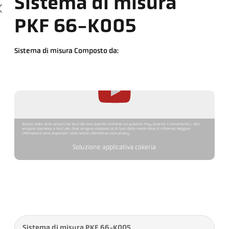
Sistema di misura
PKF 66-K005
Sistema di misura Composto da:
Questo video verrà caricato da YouTube solo quando cliccherai sul pulsante Play. Durante il caricamento, i dati
vengono trasmessi a YouTube, dove vengono elaborati al di fuori della nostra sfera di influenza. Maggiori
informazioni sono disponibili nella nostra informativa sulla privacy.
Soluzione applicativa cokeria
Sistema di misura PKF 66-K005