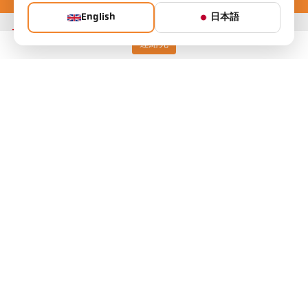
English
日本語
連絡先
Keller HCW GmbH
Pyrometer Systems
Carl-Keller-Straße 2-10
49479 Ibbenbüren, Germany
Telefon +49 (0) 5451 850
ps@keller.de
リンク
Legal Notice
Privacy
GTC