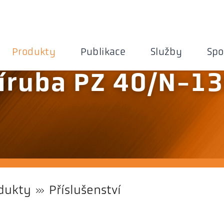
Produkty
Publikace
Služby
Spo
íruba PZ 40/N-1
dukty
Příslušenství