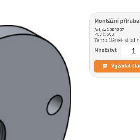
Montážní příruba
Art. č.: 1004207
PGB č.: 500
Tento článek si od
Množství:
Vyžádat člá