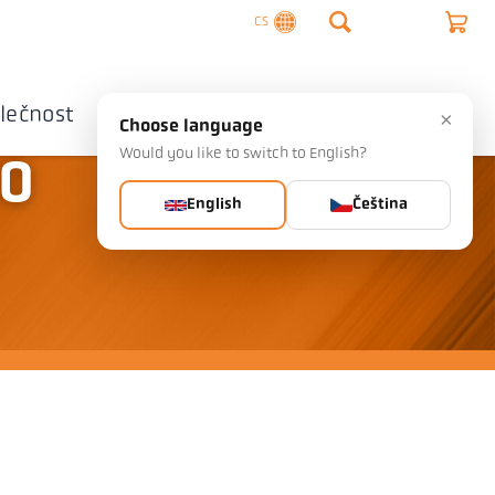
CS
lečnost
Kontaktujte nás
×
Choose language
Would you like to switch to English?
30
English
Čeština