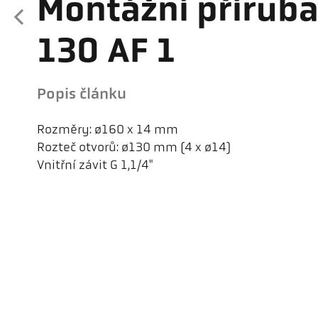
Montážní příruba
130 AF 1
Popis článku
Rozměry: ø160 x 14 mm
Rozteč otvorů: ø130 mm (4 x ø14)
Vnitřní závit G 1,1/4"