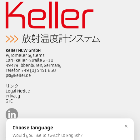
Keller HCW GmbH
Pyrometer Systems
Carl-Keller-Straße 2-10
49479 Ibbenbüren, Germany
Telefon +49 (0) 5451 850
ps@keller.de
リンク
Legal Notice
Privacy
GTC
×
Choose language
ケラーパイロメータージャパン
〒487-0035
Would you like to switch to English?
愛知県春日井市