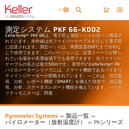
JA
測定システム PKF 66-K002
CellaTemp® PKF 66は、電子部と測定ヘッドが別々に構成さ
れています。赤外線は光ファイバーケーブルを介して電子部
に伝送されます。測定ヘッドは、周囲温度250℃まで冷却な
しで使用できます。このバージョンは、設置スペースが限ら
れている場合や高電磁場下でも使用できます。光ファイバー
ケーブルの長さは最大50mです。 新世代のCellaTemp® PK
パイロメーターシリーズには、スマート機能であるバイタリ
ティインジケーターが搭載されています。--これは、自己監
視、分析、レポート機能（SMART）を備えた技術で、自己監
視、分析、ステータスレポート機能を備えています。バイタ
リティモニターは、関連
Pyrometer Systems
製品一覧
パイロメーター（放射温度計）
PXシリーズ