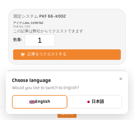
測定システム PKF 66-K002
アイテムNo.: 1095762
PGB No.: 500
この記事は弊社からリクエストできます
数量:
記事をリクエストする
バージョン
CellaTemp PKF 66-K002
×
Choose language
測定範囲
700 - 1800 °C
Would you like to switch to English?
焦点距離
1,8 m
測定エリアの形状
丸
English
日本語
距離比率
190 : 1
連絡先
測定原理
2色
照準オプション
レーザーパイロットライト