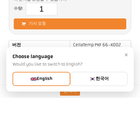
수량:
기사 요청
버전
CellaTemp PKF 66-K002
×
측정 범위
700 - 1800 °C
Choose language
초점 거리
1,8 m
Would you like to switch to English?
측정 영역의 형태
원형
English
한국어
거리 비율
190 : 1
연락처
측정 원리
Two color
조준 옵션
레이저 표적 광
기술 자료