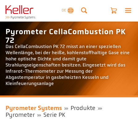
DE
Pyrometer CellaCombustion PK
72
Das CellaCombustion PK 72 misst an einer speziellen
Wellenlänge, bei der heiße, kohlenstoffhaltige Gase eine
hohe optische Dichte und damit gute
Strahlungseigenschaften besitzen. Eingesetzt wird das
Infrarot-Thermometer zur Messung der
Abgastemperatur in gasbeheizten Kesseln und
Kleinfeuerungsanlage
Pyrometer Systems
Produkte
Pyrometer
Serie PK