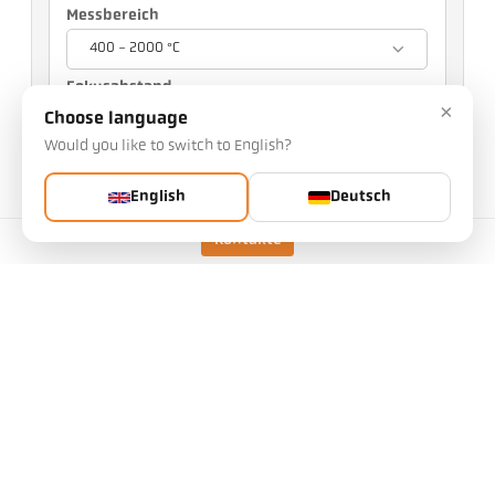
Messbereich
400 - 2000 °C
Fokusabstand
×
Choose language
0,4 m
Would you like to switch to English?
Ihre Auswahl wird andere Einstellungen
beeinflussen
English
Deutsch
Art.Nr.: 1125233
Kontakte
PGB-Nr.: 500
Diesen Artikel können Sie bei uns anfragen
Menge:
Artikel anfragen
Ausführung
CellaCombustion PK 72 BF
1
Messbereich
400 - 2000 °C