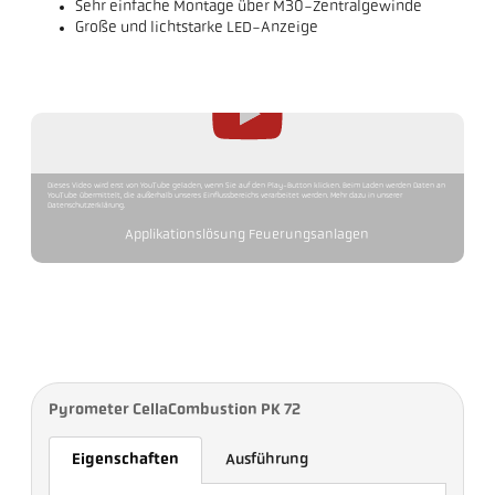
Sehr einfache Montage über M30-Zentralgewinde
Große und lichtstarke LED-Anzeige
Dieses Video wird erst von YouTube geladen, wenn Sie auf den Play-Button klicken. Beim Laden werden Daten an
YouTube übermittelt, die außerhalb unseres Einflussbereichs verarbeitet werden. Mehr dazu in unserer
Datenschutzerklärung.
Applikationslösung Feuerungsanlagen
Pyrometer CellaCombustion PK 72
Eigenschaften
Ausführung