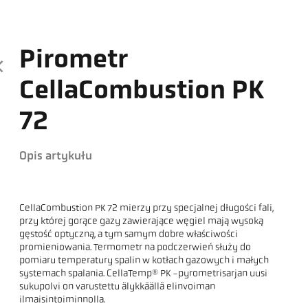
Pirometr
CellaCombustion PK
72
Opis artykułu
CellaCombustion PK 72 mierzy przy specjalnej długości fali,
przy której gorące gazy zawierające węgiel mają wysoką
gęstość optyczną, a tym samym dobre właściwości
promieniowania. Termometr na podczerwień służy do
pomiaru temperatury spalin w kotłach gazowych i małych
systemach spalania. CellaTemp® PK -pyrometrisarjan uusi
sukupolvi on varustettu älykkäällä elinvoiman
ilmaisintoiminnolla.