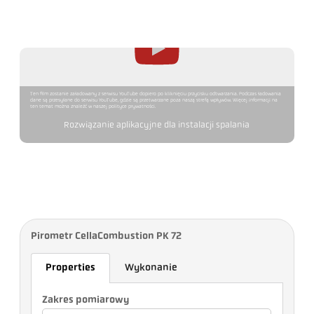
Ten film zostanie załadowany z serwisu YouTube dopiero po kliknięciu przycisku odtwarzania. Podczas ładowania
dane są przesyłane do serwisu YouTube, gdzie są przetwarzane poza naszą strefą wpływów. Więcej informacji na
ten temat można znaleźć w naszej polityce prywatności.
Rozwiązanie aplikacyjne dla instalacji spalania
Pirometr CellaCombustion PK 72
Properties
Wykonanie
Zakres pomiarowy