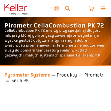
PL
Pirometr CellaCombustion PK 72
CellaCombustion PK 72 mierzy przy specjalnej długości
fali, przy której gorące gazy zawierające węgiel mają
wysoką gęstość optyczną, a tym samym dobre
właściwości promieniowania. Termometr na podczerwień
służy do pomiaru temperatury spalin w kotłach
gazowych i małych systemach spalania. CellaTemp® P
Pyrometer Systems
Produkty
Pirometr
Seria PK