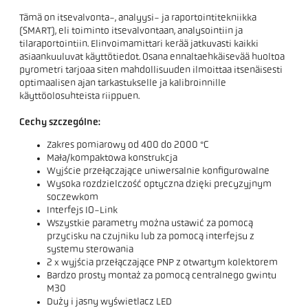
Tämä on itsevalvonta-, analyysi- ja raportointitekniikka
(SMART), eli toiminto itsevalvontaan, analysointiin ja
tilaraportointiin. Elinvoimamittari kerää jatkuvasti kaikki
asiaankuuluvat käyttötiedot. Osana ennaltaehkäisevää huoltoa
pyrometri tarjoaa siten mahdollisuuden ilmoittaa itsenäisesti
optimaalisen ajan tarkastukselle ja kalibroinnille
käyttöolosuhteista riippuen.
Cechy szczególne:
Zakres pomiarowy od 400 do 2000 °C
Mała/kompaktowa konstrukcja
Wyjście przełączające uniwersalnie konfigurowalne
Wysoka rozdzielczość optyczna dzięki precyzyjnym
soczewkom
Interfejs IO-Link
Wszystkie parametry można ustawić za pomocą
przycisku na czujniku lub za pomocą interfejsu z
systemu sterowania
2 x wyjścia przełączające PNP z otwartym kolektorem
Bardzo prosty montaż za pomocą centralnego gwintu
M30
Duży i jasny wyświetlacz LED