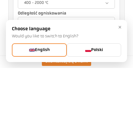
400 - 2000 °C
Odległość ogniskowania
0,4 m
×
Choose language
Twój wybór będzie miał wpływ na inne
Would you like to switch to English?
ustawienia
English
Polski
Nr art.: 1125233
Nr PGB: 500
Możesz zażądać od nas tego artykułu
Skontaktuj się z nami
Ilość:
Poproś o artykuł
Wykonanie
CellaCombustion PK 72 BF
1
Zakres pomiarowy
400 - 2000 °C
Pole pomiarowe
7 mm