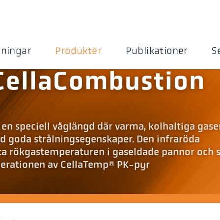
sningar
Produkter
Publikationer
S
CellaCombustion
en speciell våglängd där varma, kolhaltiga gase
d goda strålningsegenskaper. Den infraröda
ta rökgastemperaturen i gaseldade pannor och
nerationen av CellaTemp® PK-pyr