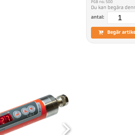
PGB no.: 500
Du kan begära denna
antal:
Begär artik