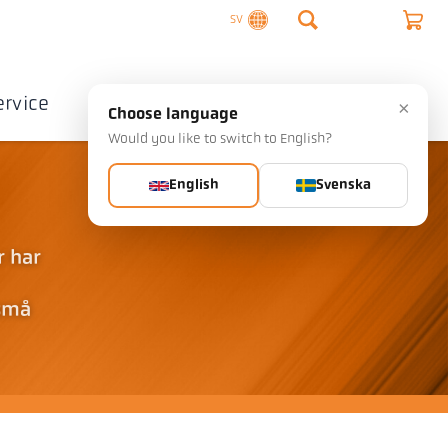
SV
ervice
Företag
Kontakta
×
Choose language
Would you like to switch to English?
English
Svenska
r har
 små