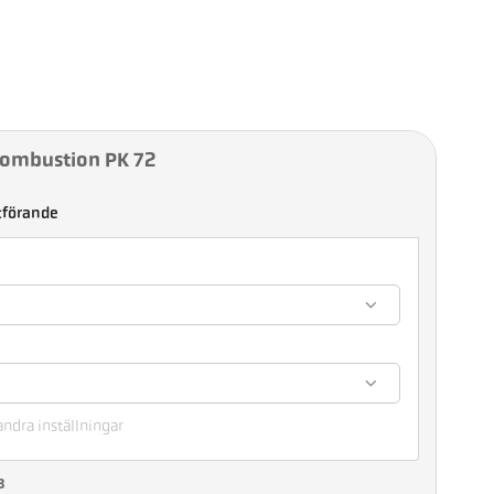
Combustion PK 72
tförande
andra inställningar
3