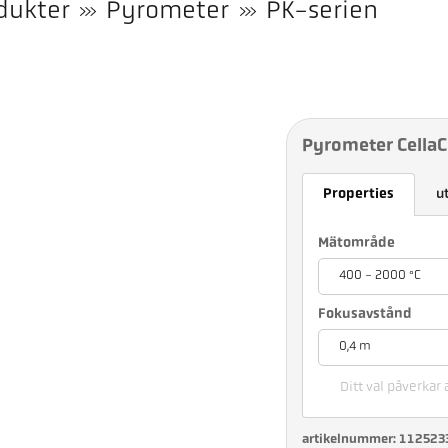
dukter
Pyrometer
PK-serien
Pyrometer Cella
Properties
u
Mätområde
400 - 2000 °C
Fokusavstånd
0,4 m
Ditt val påverkar 
artikelnummer: 112523