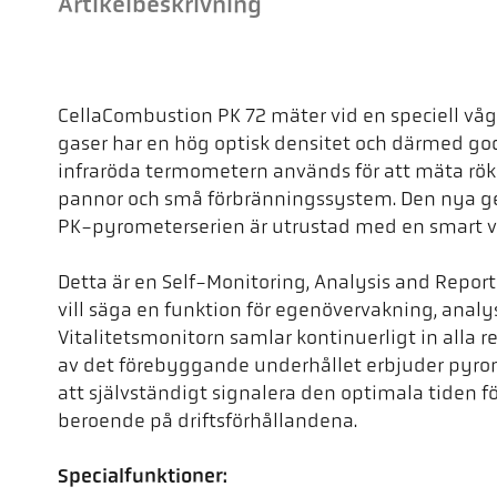
Artikelbeskrivning
CellaCombustion PK 72 mäter vid en speciell våg
gaser har en hög optisk densitet och därmed go
infraröda termometern används för att mäta rö
pannor och små förbränningssystem. Den nya g
PK-pyrometerserien är utrustad med en smart vi
Detta är en Self-Monitoring, Analysis and Repor
vill säga en funktion för egenövervakning, analy
Vitalitetsmonitorn samlar kontinuerligt in alla r
av det förebyggande underhållet erbjuder pyro
att självständigt signalera den optimala tiden fö
beroende på driftsförhållandena.
Specialfunktioner: