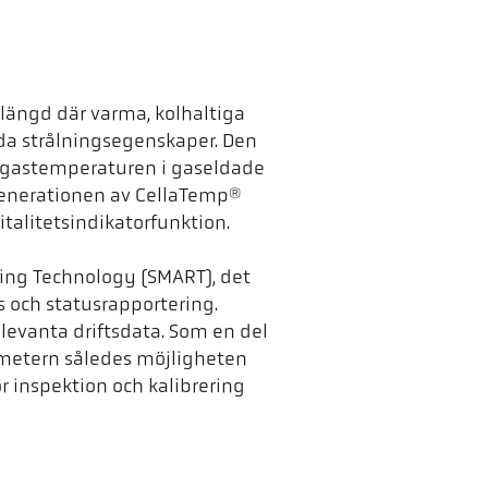
längd där varma, kolhaltiga
da strålningsegenskaper. Den
kgastemperaturen i gaseldade
enerationen av CellaTemp®
talitetsindikatorfunktion.
ting Technology (SMART), det
s och statusrapportering.
elevanta driftsdata. Som en del
metern således möjligheten
r inspektion och kalibrering