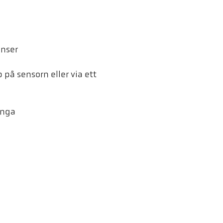
inser
på sensorn eller via ett
änga
en. Vid laddningen överförs
ion finns i vår