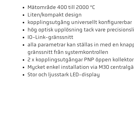
Mätområde 400 till 2000 °C
Liten/kompakt design
kopplingsutgång universellt konfigurerbar
hög optisk upplösning tack vare precisionsl
IO-Link-gränssnitt
alla parametrar kan ställas in med en knapp 
gränssnitt från systemkontrollen
2 x kopplingsutgångar PNP öppen kollektor
Mycket enkel installation via M30 centralg
Stor och ljusstark LED-display
Denna video laddas först från YouTube när du klickar på play-knapp
data till YouTube, som behandlas utanför vårt inflytande. Mer informat
integritetspolicy.