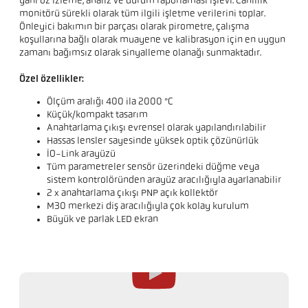
yani öz izleme, analiz ve durum raporlaması işlevi. Canlılık
monitörü sürekli olarak tüm ilgili işletme verilerini toplar.
Önleyici bakımın bir parçası olarak pirometre, çalışma
koşullarına bağlı olarak muayene ve kalibrasyon için en uygun
zamanı bağımsız olarak sinyalleme olanağı sunmaktadır.
Özel özellikler:
Ölçüm aralığı 400 ila 2000 °C
Küçük/kompakt tasarım
Anahtarlama çıkışı evrensel olarak yapılandırılabilir
Hassas lensler sayesinde yüksek optik çözünürlük
IO-Link arayüzü
Tüm parametreler sensör üzerindeki düğme veya
sistem kontrolöründen arayüz aracılığıyla ayarlanabilir
2 x anahtarlama çıkışı PNP açık kollektör
M30 merkezi diş aracılığıyla çok kolay kurulum
Büyük ve parlak LED ekran