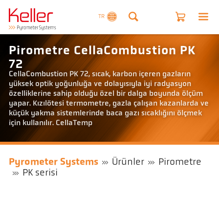
TR
Pirometre CellaCombustion PK
72
CellaCombustion PK 72, sıcak, karbon içeren gazların
yüksek optik yoğunluğa ve dolayısıyla iyi radyasyon
özelliklerine sahip olduğu özel bir dalga boyunda ölçüm
yapar. Kızılötesi termometre, gazla çalışan kazanlarda ve
küçük yakma sistemlerinde baca gazı sıcaklığını ölçmek
için kullanılır. CellaTemp
Pyrometer Systems
Ürünler
Pirometre
PK serisi