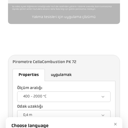
Bu video, oynat düğmesine tıkladığınızda YouTube tarafından yüklenir. Yükleme sırasında, bizim kontrolümüz
dışında işlenen veriler YouTube'a aktarılır. Daha fazla bilgi için gizlilik politikamızı inceleyin.
Yakma tesisleri için uygulama çözümü
Pirometre CellaCombustion PK 72
Properties
uygulamak
Ölçüm aralığı
400 - 2000 °C
Odak uzaklığı
0,4 m
×
Choose language
Seçiminiz diğer ayarları etkileyecektir