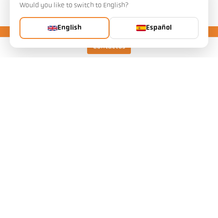
Descargas
Would you like to switch to English?
English
Español
Contactos
Keller HCW GmbH
Pyrometer Systems
Carl-Keller-Straße 2-10
49479 Ibbenbüren, Germany
Telefon +49 (0) 5451 850
ps@keller.de
Enlaces
Aviso legal