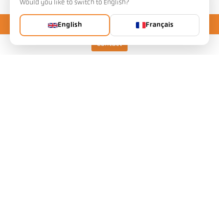
Would you like to switch to English?
English
Français
Contact
Keller HCW GmbH
Pyrometer Systems
Carl-Keller-Straße 2-10
49479 Ibbenbüren, Allemagne
Telefon +49 (0) 5451 850
ps@keller.de
Liens
Mentions légales
Vie privée
CGV