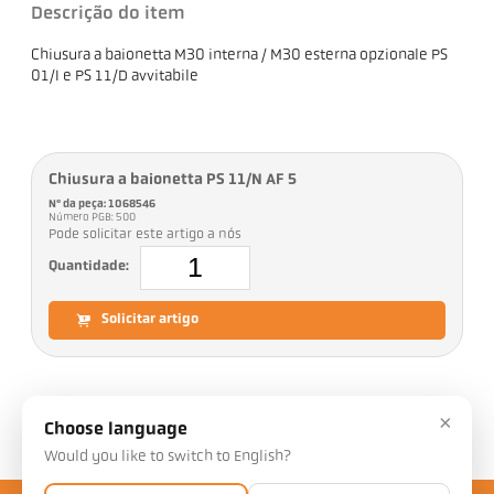
Descrição do item
Chiusura a baionetta M30 interna / M30 esterna opzionale PS
01/I e PS 11/D avvitabile
Chiusura a baionetta PS 11/N AF 5
Nº da peça: 1068546
Número PGB: 500
Pode solicitar este artigo a nós
Quantidade:
Solicitar artigo
×
Downloads
Choose language
Would you like to switch to English?