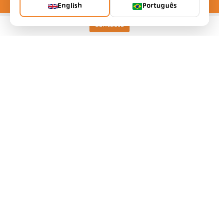
English
Português
Contacto
Keller HCW GmbH
Pyrometer Systems
Carl-Keller-Straße 2-10
49479 Ibbenbüren, Germany
Telefon +49 (0) 5451 850
ps@keller.de
Links
Legal Notice
Privacy
GTC