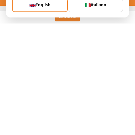
English
Italiano
Contatto
Keller HCW GmbH
Pyrometer Systems
Carl-Keller-Straße 2-10
49479 Ibbenbüren, Alemania
Telefon +49 (0) 5451 850
ps@keller.de
Links
Avviso legale
Informativa sulla privacy
Termini e condizioni