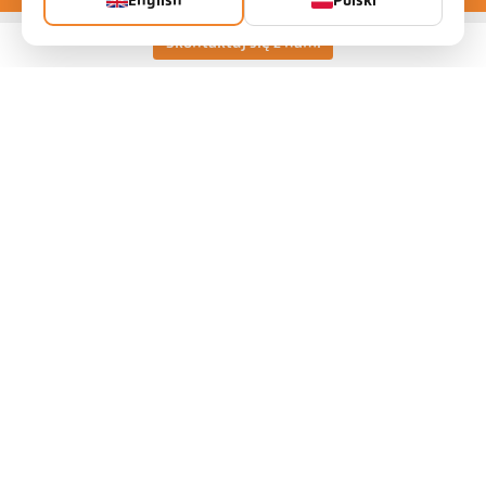
English
Polski
Skontaktuj się z nami
Keller HCW GmbH
Pyrometer Systems
Carl-Keller-Straße 2-10
49479 Ibbenbüren, Germany
Telefon +49 (0) 5451 850
ps@keller.de
Linki
Legal Notice
Privacy
GTC